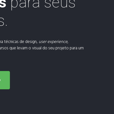
s
para seus
s.
na técnicas de design,
user experience
,
rsos que levam o visual do seu projeto para um
o