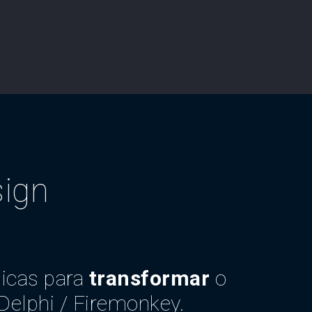
sign
nicas para
transformar
o
Delphi / Firemonkey.