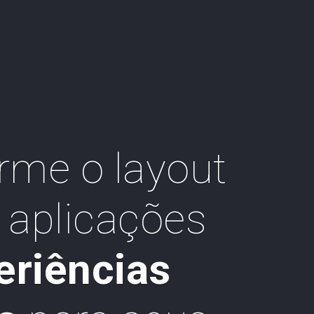
rme o layout
 aplicações
eriências